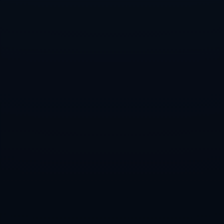
提交
关于我们
欢迎访问我们的企业官网。我们为各类企业提供创新型的产品与服务，
帮助企业在日益激烈的全球市场中脱颖而出。我们专注于为客户提供综
合性解决方案，从战略规划到技术实施，提供一站式服务，全面满足企
业的多元化需求
栏目导航