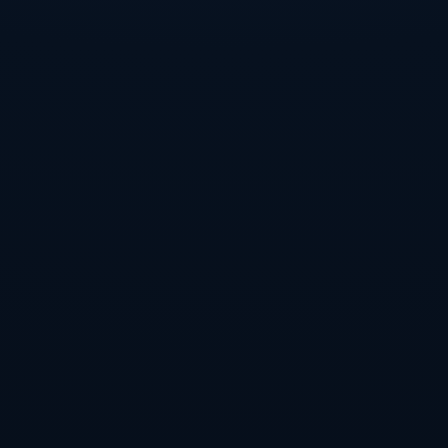
转折点。
因此，对于足球运动员而言，合理的训练和休息是保证最佳身
体状态的关键所在。赛季期间的休息和恢复策略，尤其是在密
集赛程中，将直接对球员的长远发展和竞技表现产生重要影
响。
结论
吕迪格、贝林以及姆巴佩
的身体状态关乎他们个人的
职业生涯
和球队的前景
。随着现代足球运动的不断发展，合理的身体管
理和优化的恢复策略将会是职
业球员
成功的关键。各大俱乐部
对于球员健康状况的严密关注必将成为未来创造优异成绩的基
本保障。希望这些足球明星们能够在未来积极调整状态，以更
加出色的表现回馈球迷的期待。