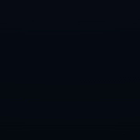
关于我们
团队介绍
团队介绍
问题答疑
联系我们
联系方式
河北省承德市平泉县榆树林子镇
010-5813959
admin@ccfnk.com
订阅我们的新闻