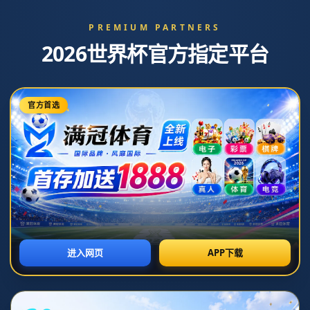
河北省承德市平泉县榆树林子镇
admin@ccfnk.com
新闻资讯
网站首页
新闻资讯