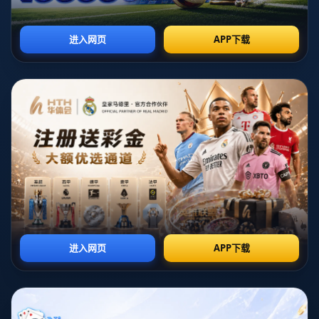
为了一个热门话题。
吕迪格与贝林的情况
吕迪格
作为皇家马德里防线的重要组成部分，他的身体状态一
直是球队成败的关键。然而，近日的媒体报道指出，吕迪格的
体能和耐力在高强度比赛中有所下降，导致表现不如预期。可
能是比赛频繁、修整时间不足逐渐影响他的整体表现。
而
贝林
，这位年轻的英格兰中场，在从多特蒙德转会至皇家马
德里后，经历了繁忙的赛季和不断的挑战。其身体状况已成许
多比赛分析的核心。贝林的体能消耗以及频繁的旅行对他承受
力的影响引发了关注，期待他能够以更加健康的姿态迎接未来
比赛的挑战。
姆巴佩的状态
姆巴佩
作为巴黎圣日耳曼的前锋，一直以他的速度和控球能力
闪耀在国际赛场。然而，近期他身体状态的问题引发了讨论。
他的战术灵活性和耐力在赛季中显得略带疲惫，表现出一些不
稳定因素。姆巴佩作为法国队的核心角色，对他的身体状况有
着更高的期待，希望他能在未来的比赛中充分恢复状态。