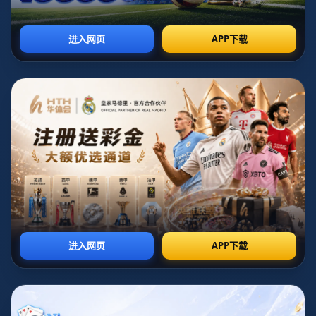
富的行业经验，结合前沿科技，致力于通过全面的商业分析和数据支
持，帮助企业提升核心竞争力和市
我们的团队
我们的愿景
我们的使命
我们的理念
我们的服务
查看更多