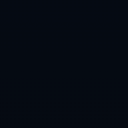
世界杯下注排行最佳全新趋势解析 每逢世界杯临近,关于
世界杯下注排行最佳的讨论就会迅速升温。无论是老牌
球迷,还是刚刚入门的观赛玩家,都希望在这个全球瞩目的
赛事中,既享受比赛的激情,又能在合理合规的
查看更多
2026-07-05T01:53:05+08:00
2026
世界杯买球平台
世界杯买球平台背后正在发生的隐秘博弈 每到世界杯这
样的顶级赛事，除了球场上的激情和荣耀，屏幕之外的
一股暗流也会同步涌动——各种打着“世界杯买球平台”
名号的网站、App、社群渠道借势疯狂扩张。很多
查看更多