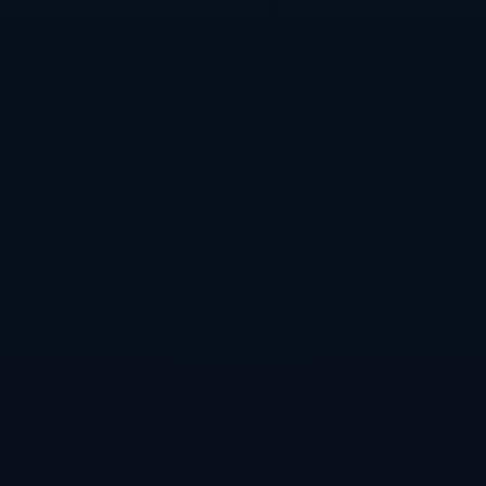
John Doe
Web Designer
客户评价