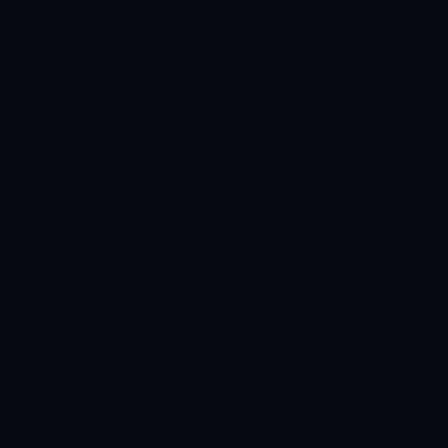
2026-07-05T01:53:07+08:00
2026
世界杯下注排行最佳