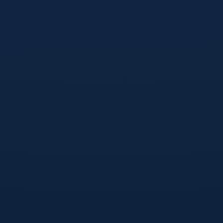
查看更多
体育活动策划
金融行业正迎来由AI科技带来的全面变革。通过人工智能的技术
支持，金融机构能够实现智能化风控、自动化交易、精准客户服
务等多个领域的升级。我们通过AI大数据分析、自然语言处理等
技术，为金融企业提供智能化的
查看更多