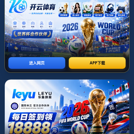
你准备好了吗？
立马联系
关于我们
关于全球十大正规外围买
球平台
欢迎访问我们的企业官网。我们为各类企业提供创新型的产品与服务，
帮助企业在日益激烈的全球市场中脱颖而出。我们专注于为客户提供综
合性解决方案，从战略规划到技术实施，提供一站式服务，全面满足企
业的多元化需求。我们的服务涵盖了企业的各个层面，包括品牌建设、
市场推广、企业文化塑造以及技术支持等领域。我们的专业团队拥有丰