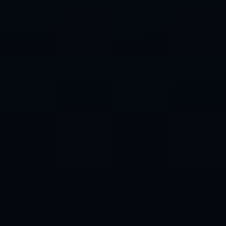
栏目导航
关于我们
服务优势
团队介绍
问题答疑
联系我们
联系方式
河北省承德市平泉县榆树林子镇
010-5813959
admin@ccfnk.com