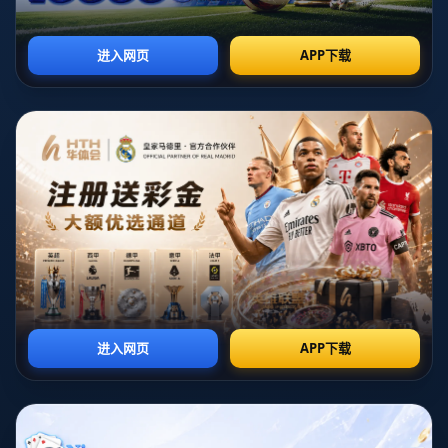
首发阵容解析：蒯纪闻和王钰栋
成核心
中国队此次派出的首发阵容可谓亮点十足。
蒯纪闻
作为中场核
心，以其出色的组织能力和精准传球闻名，他的存在无疑是球
队进攻的“发动机”。而
王钰栋
则在前锋位置上展现出强大的冲
击力，他的速度和门前嗅觉将是撕开沙特防线的重要武器。这
两位球员的联手出战，让球迷对比赛结果充满期待。
沙特队方面，同样不容小觑。他们的阵容以稳固的防守和快速
反击著称，尤其是在中后场的配合上极具默契。中国队若想在
这场比赛中占据主动，蒯纪闻和王钰栋的表现至关重要。如何