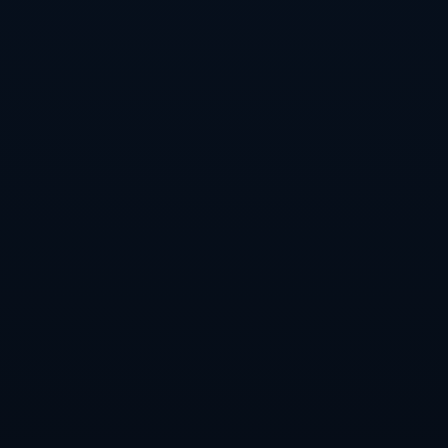
需求表单
必填字段已标记*