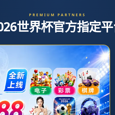
nk.com
网站首页
关于我们
服务优势
团队介绍
问