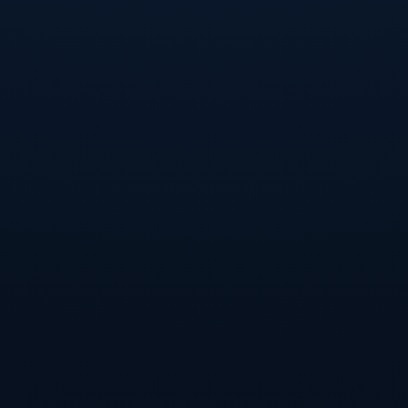
心阶段 注册账号、验证身份、绑定收付款方式。在注册阶段，用户需要设
证环节，平台通常会要求上传身份证明文件、填写真实姓名以及出生日期等信
成年人参与博彩与洗钱风险的必要步骤。用户需要根据自身情况绑定银行卡或
正是为了构建一个更安全、更有迹可循的资金环境。
026世界杯竞猜开户内部渠道”，对方宣称可以享受超高赔率与额外返利，开
当投入金额越来越大并尝试提现时，却屡次遭遇“系统维护”、“风控审查”
牺牲的是资金安全与维权空间。与其被不透明的平台吸引，不如在正式开启2