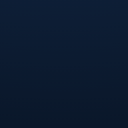
竞猜平台应该具备哪些特征。要看是否持有合法牌照与监管背书，例如在本
诉渠道。平台必须具备完善的风险提醒机制，包括负责任博彩说明、下注限额
台往往支持银行转账、主流电子钱包和受监管的支付通道，并拥有清晰的资金