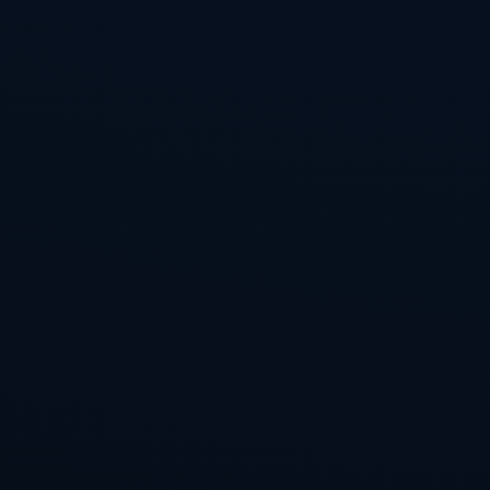
通过官方网站或正规应用市场进入，而非依赖非官方
资金管理与风控意识是参与竞猜的第二道防线
成功完成2026世界杯竞猜开户后，许多用户容易
资金属于可承受损失的娱乐费用，而非生活必需支出
“包赢计划”等付费预测服务，这些通常以世界杯热
享受赛事乐趣的人。
信息安全与隐私保护同样不容忽视
在2026世界杯竞猜开户过程中，用户往往需要提
致数据泄露，进而被用于诈骗、盗号或其他违法活动
下进行开户操作或账户管理，不轻易向他人透露短信
竞猜开户带来的便捷体验最大限度守住个人隐私底