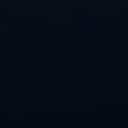
。对于已经完成2026世界杯竞猜开户的用户而
跟单。可以将自己视作一个“理性分析者”，在研究赛
非孤注一掷的豪赌时，世界杯竞猜才真正具备积极
金管理到信息安全，每一步都与用户切身利益密切相
真正享受世界杯带来的热血与欢腾。与其被各种夸
与自我约束之上。