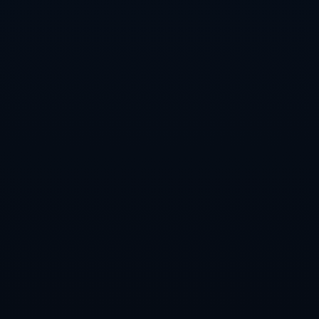
，它理应以观赛乐趣和策略娱乐为核心，而非成为情绪发泄或赌博成瘾的出口
比如参考球队近期状态、伤停情况、技战术特点，而不是单纯凭直觉或盲目
不被短期盈亏左右心态。当你能把每一次下注都视为对自己判断力的检验，而
开户带来的体验
讨论，归根到底都指向两个关键词 安全与理性。从平台选择、开户流程、资
户才能在众多平台与玩法中作出相对稳健的选择，在保障自身权益的前提下，
世界杯竞猜开户当作一次审慎的开始，让接下来的每一场竞猜都建立在清晰认知