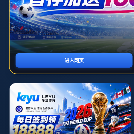
2026-06-08T01:52:55+08:00
2026
2026世界杯竞猜开户
2026世界杯竞猜开户实用指南
当全球球迷把目光投向即将到来的2026世界杯时
2026世界杯竞猜开户，安全参与竞彩平台的活动
掉入不良平台陷阱，甚至引发账户资金损失与隐私
从赛事热度到合规意识 竞猜开户为何备受关注
2026世界杯由多个国家联合承办，赛程更长、参
都会被平台重点推广。而所有这些参与行为几乎都要
出、平台合规审查等多个环节。对用户而言，这既
选择合规平台是开户前的关键一步