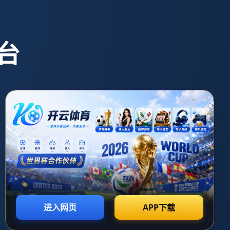
立即咨询
题答疑
新闻资讯
联系我们