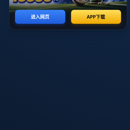
当全球球迷把目光投向即将到来的2026世界杯时
2026世界杯滚球最新地址最佳入口
，并在此基础上