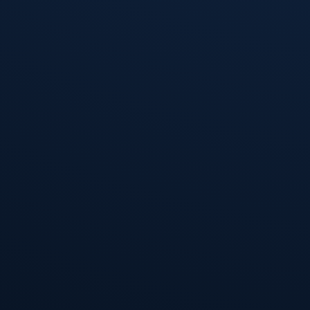
平台的安全性、流畅度、数据支持程度以及是否适配