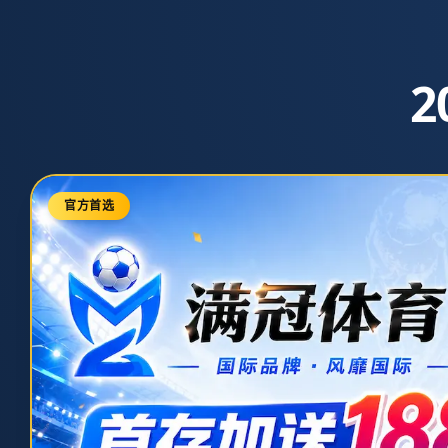
河北省承德市平泉县榆树林子镇
admin@ccf
新闻资讯
网站首页
新闻资讯