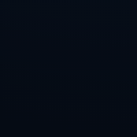
2026世界杯将由多个国家联合承办，赛程跨度更
最新地址最佳入口的意义，在于帮助玩家在观看比赛
率极低，且在高压逼抢中体能消耗明显，这种情况下
口。优秀的滚球地址，加上合理的策略，才能构成
典型案例分析从失败体验看什么才算最佳
设想一个并不算极端、却非常典型的案例。有位玩家
强对话时，访问人数激增，平台却频繁出现页面崩
至盘口变化方向与他预期相反。赛后A才发现，该地